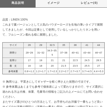
商品説明
イメージ
レビュー(0)
品質：LINEN 100%
これまで夏バージョンとして人気のパウダーローズを生地の薄いタイプで展開
してきましたが、今回は定番として使用しているしっかりしたリネンを用い
て、フルシーズン着れる様に展開しました。
サイズ
26
29
32.5
35
38
41
44
34.5~35.
胴周り
28~29
31~32
37~38
40~41
43~44
46~47
5
首周り
17
19
21
21
22.5
24.5
28.5
着 丈
16
18
20
21.5
23.5
25.5
27
参考体重
0.8〜1.2
1.2〜1.7
1.7〜2.3
2.2〜2.7
2.7〜3.7
3.7〜4.5
4.4〜5.3
※ 胸周りは、平置きにしてギャザーを軽く押さえた状態の寸法です。
※ 参考体重はあくまでも参考で個体差によって変わりますので、サイズ選択に
迷われる方は犬種、体重、毛量等の情報をご記入の上メールにてお問い合わせ
ください。
またサイズ選びのひとつの方法として、お手持ちのお洋服で一番ちょうど良い
サイズのお洋服の胴回り（洋服の一番太い部分。一般的には脇の下あたり）を