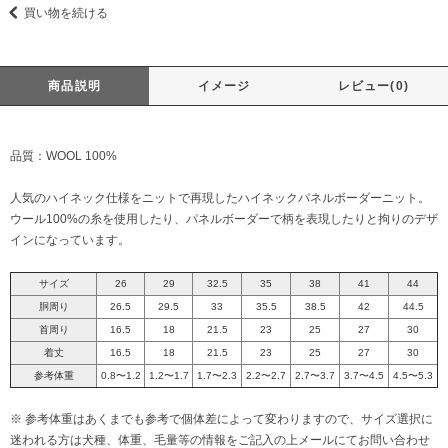
買い物を続ける
商品説明
イメージ
レビュー(0)
品質：WOOL 100%
人気のハイネック仕様をニットで再現したハイネックパネルボーダーニット。
ウール100%の糸を使用したり、パネルボーダーで柄を表現したりと拘りのデザ
インになっています。
サイズ
26
29
32.5
35
38
41
44
胴周り
26.5
29.5
33
35.5
38.5
42
44.5
首周り
16.5
18
21.5
23
25
27
30
着丈
16.5
18
21.5
23
25
27
30
参考体重
0.8〜1.2
1.2〜1.7
1.7〜2.3
2.2〜2.7
2.7〜3.7
3.7〜4.5
4.5〜5.3
※ 参考体重はあくまでも参考で個体差によって変わりますので、サイズ選択に
迷われる方は犬種、体重、毛量等の情報をご記入の上メールにてお問い合わせ