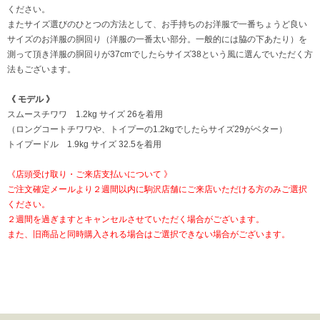
ください。
またサイズ選びのひとつの方法として、お手持ちのお洋服で一番ちょうど良い
サイズのお洋服の胴回り（洋服の一番太い部分。一般的には脇の下あたり）を
測って頂き洋服の胴回りが37cmでしたらサイズ38という風に選んでいただく方
法もございます。
《 モデル 》
スムースチワワ 1.2kg サイズ 26を着用
（ロングコートチワワや、トイプーの1.2kgでしたらサイズ29がベター）
トイプードル 1.9kg サイズ 32.5を着用
《店頭受け取り・ご来店支払いについて 》
ご注文確定メールより２週間以内に駒沢店舗にご来店いただける方のみご選択
ください。
２週間を過ぎますとキャンセルさせていただく場合がございます。
また、旧商品と同時購入される場合はご選択できない場合がございます。