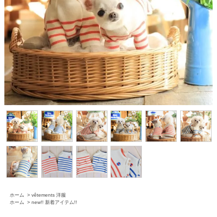
ホーム
>
vêtements 洋服
ホーム
>
new!! 新着アイテム!!