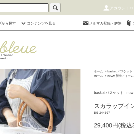
アカウントロ
プから探す
コンテンツを見る
メルマガ登録・解除
ホーム
>
basket バスケット
ホーム
>
new!! 新着アイテム!
basket バスケット
new
スカラップイ
BG-244367
29,400円(税込3