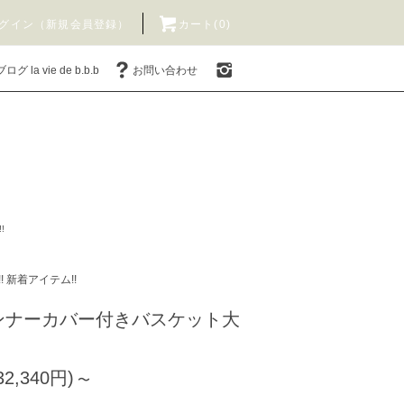
グイン（新規会員登録）
カート(0)
ブログ la vie de b.b.b
お問い合わせ
!
!! 新着アイテム!!
ンナーカバー付きバスケット大
2,340円)
〜