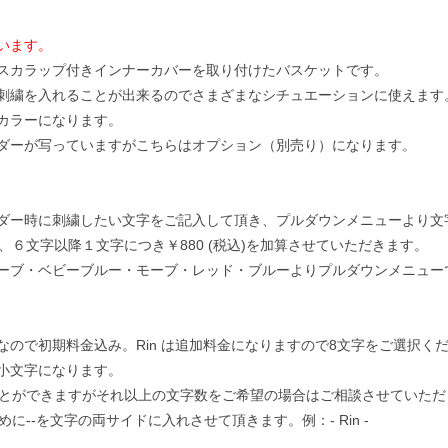
います。
スカラップ付きインナーカバーを取り付けたバスケットです。
刺繍を入れることが出来るのでさまざまなシチュエーションに使えます
カラーになります。
ダーが写っていますがこちらはオプション（別売り）になります。
ダー時に刺繍したい文字をご記入して頂き、プルダウンメニューより文
）、６文字以降１文字につき￥880 (税込)を加算させていただきます。
ーブ・ベビーブルー・モーブ・レッド・ブルーよりプルダウンメニュー
 et は5文字なので初期料金込み。Rin は追加料金になりますので8文字をご選択
小文字になります。
ことができますがそれ以上の文字数をご希望の場合はご相談させていた
に--を文字の両サイドに入れさせて頂きます。例：- Rin -