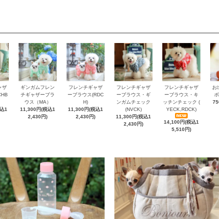
ャザ
ギンガムフレン
フレンチギャザ
フレンチギャザ
フレンチギャザ
お
HB
チギャザーブラ
ーブラウス(RDC
ーブラウス・ギ
ーブラウス・キ
ボ
ウス（MA）
H)
ンガムチェック
ッチンチェック (
7
税込1
11,300円(税込1
11,300円(税込1
(NVCK)
YECK,RDCK)
2,430円)
2,430円)
11,300円(税込1
14,100円(税込1
2,430円)
5,510円)