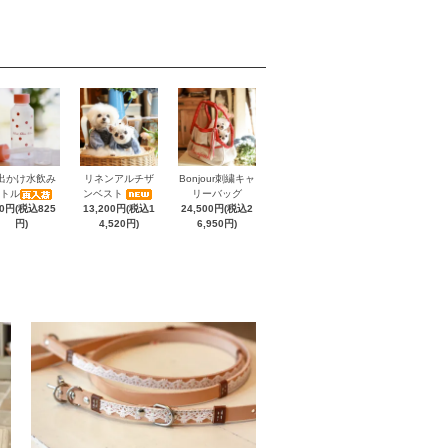
出かけ水飲み
リネンアルチザ
Bonjour刺繍キャ
トル
ンベスト
リーバッグ
50円(税込825
13,200円(税込1
24,500円(税込2
円)
4,520円)
6,950円)