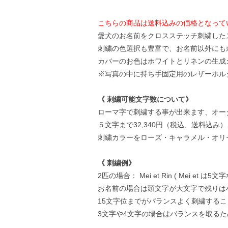
こちらの商品は送料込みの価格となって
愛犬のお名前をクロスステッチ刺繍した
刺繍の色選択も豊富で、お名前以外にも
カバーのお色はホワイトとリネンの生成
※写真の中に持ち手固定用のレザーホル
《 刺繍可能文字数について》
ローマ字で刺繍する事が出来ます、オー
５文字まで32,340円（税込、送料込み
刺繍カラーをローズ・キャラメル・オリ
《 刺繍例》
2匹の場合： Mei et Rin ( Mei
お名前の場合は頭文字が大文字で残りは
15文字位までがバランスよく刺繍する
3文字や4文字の場合はバランスを取るため