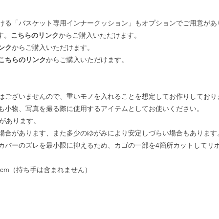
ける「バスケット専用インナークッション」もオプションでご用意があ
す。
こちらのリンク
からご購入いただけます。
ンク
からご購入いただけます。
こちらのリンク
からご購入いただけます。
はございませんので、重いモノを入れることを想定してお作りしており
も小物、写真を撮る際に使用するアイテムとしてお使いください。
差があります。
場合があります、また多少のゆがみにより安定しづらい場合もあります
カバーのズレを最小限に抑えるため、カゴの一部を4箇所カットしてリ
27cm（持ち手は含まれません）