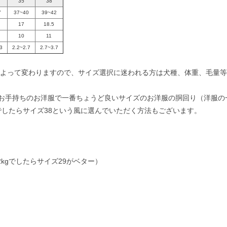
35
38
7
37~40
39~42
17
18.5
10
11
3
2.2~2.7
2.7~3.7
によって変わりますので、サイズ選択に迷われる方は犬種、体重、毛量
お手持ちのお洋服で一番ちょうど良いサイズのお洋服の胴回り（洋服の
でしたらサイズ38という風に選んでいただく方法もございます。
kgでしたらサイズ29がベター）