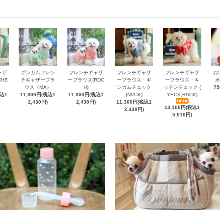
ャザ
ギンガムフレン
フレンチギャザ
フレンチギャザ
フレンチギャザ
お
HB
チギャザーブラ
ーブラウス(RDC
ーブラウス・ギ
ーブラウス・キ
ボ
ウス（MA）
H)
ンガムチェック
ッチンチェック (
7
税込1
11,300円(税込1
11,300円(税込1
(NVCK)
YECK,RDCK)
2,430円)
2,430円)
11,300円(税込1
14,100円(税込1
2,430円)
5,510円)