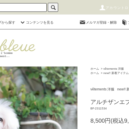
アカウントロ
プから探す
コンテンツを見る
メルマガ登録・解除
ホーム
>
vêtements 洋服
ホーム
>
new!! 新着アイテム!
vêtements 洋服
new!!
アルチザンエプロ
BF-2311534
8,500円(税込9,