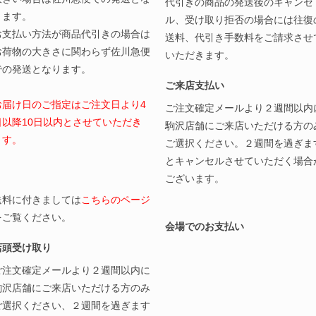
代引きの商品の発送後のキャンセ
ります。
ル、受け取り拒否の場合には往復
お支払い方法が商品代引きの場合は
送料、代引き手数料をご請求させ
お荷物の大きさに関わらず佐川急便
いただきます。
での発送となります。
ご来店支払い
お届け日のご指定はご注文日より4
ご注文確定メールより２週間以内
日以降10日以内とさせていただき
駒沢店舗にご来店いただける方の
ます。
ご選択ください。２週間を過ぎま
とキャンセルさせていただく場合
ございます。
送料に付きましては
こちらのページ
をご覧ください。
会場でのお支払い
店頭受け取り
ご注文確定メールより２週間以内に
駒沢店舗にご来店いただける方のみ
ご選択ください、２週間を過ぎます