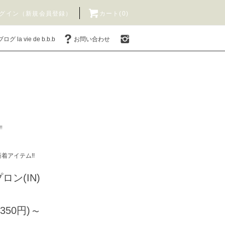
グイン（新規会員登録）
カート(0)
ブログ la vie de b.b.b
お問い合わせ
!
 新着アイテム!!
ン(IN)
350円)
〜