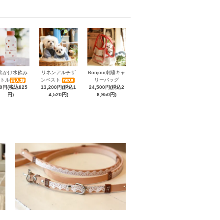
出かけ水飲み
リネンアルチザ
Bonjour刺繍キャ
トル
ンベスト
リーバッグ
50円(税込825
13,200円(税込1
24,500円(税込2
円)
4,520円)
6,950円)