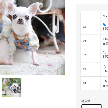
イ
26
8,
8,
29
在
32.5
8,
35
8,
8,
38
在
購入数