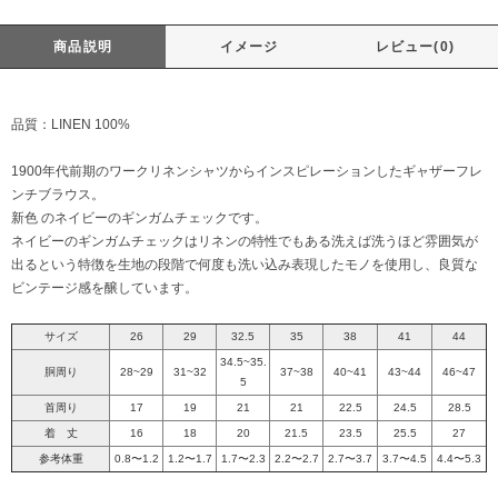
商品説明
イメージ
レビュー(0)
品質：LINEN 100%
1900年代前期のワークリネンシャツからインスピレーションしたギャザーフレ
ンチブラウス。
新色 のネイビーのギンガムチェックです。
ネイビーのギンガムチェックはリネンの特性でもある洗えば洗うほど雰囲気が
出るという特徴を生地の段階で何度も洗い込み表現したモノを使用し、良質な
ビンテージ感を醸しています。
サイズ
26
29
32.5
35
38
41
44
34.5~35.
胴周り
28~29
31~32
37~38
40~41
43~44
46~47
5
首周り
17
19
21
21
22.5
24.5
28.5
着 丈
16
18
20
21.5
23.5
25.5
27
参考体重
0.8〜1.2
1.2〜1.7
1.7〜2.3
2.2〜2.7
2.7〜3.7
3.7〜4.5
4.4〜5.3