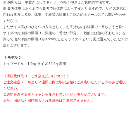
※ 胸周りは、平置きにしてギャザーを軽く押さえた状態の寸法です。
※ 参考体重はあくまでも参考で個体差によって変わりますので、サイズ選択に
迷われる方は犬種、体重、毛量等の情報をご記入の上メールにてお問い合わせ
ください。
またサイズ選びのひとつの方法として、お手持ちのお洋服で一番ちょうど良い
サイズのお洋服の胴回り（洋服の一番太い部分。一般的には脇の下あたり）を
測って頂き洋服の胴回りが37cmでしたらサイズ38という風に選んでいただく方
法もございます。
《 モデル 》
トイプードル 1.9kg サイズ 32.5を着用
《店頭受け取り・ご来店支払いについて 》
ご注文確定メールより２週間以内に駒沢店舗にご来店いただける方のみご選択
ください。
２週間を過ぎますとキャンセルさせていただく場合がございます。
また、旧商品と同時購入される場合はご選択できません。