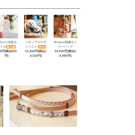
出かけ水飲み
リネンアルチザ
Bonjour刺繍キャ
トル
ンベスト
リーバッグ
50円(税込825
13,200円(税込1
24,500円(税込2
円)
4,520円)
6,950円)