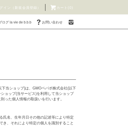
グイン（新規会員登録）
カート(0)
ブログ la vie de b.b.b
お問い合わせ
店(以下当ショップ)は、
GMOペパボ株式会社
(以下
ーショップ
(当サービス)を利用して当ショップ
に則った個人情報の取扱いを行います。
る氏名、生年月日その他の記述等により特定
でき、それにより特定の個人を識別すること