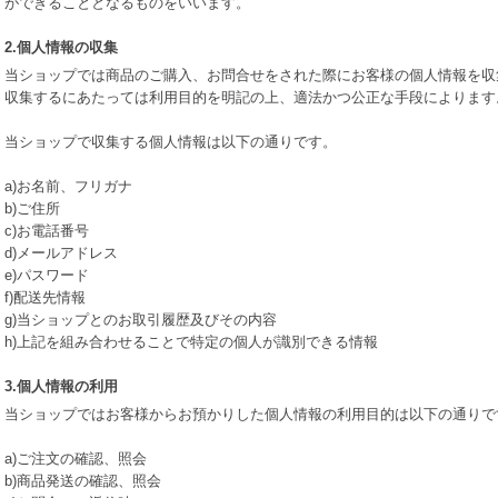
ができることとなるものをいいます。
2.個人情報の収集
当ショップでは商品のご購入、お問合せをされた際にお客様の個人情報を収
収集するにあたっては利用目的を明記の上、適法かつ公正な手段によります
当ショップで収集する個人情報は以下の通りです。
a)お名前、フリガナ
b)ご住所
c)お電話番号
d)メールアドレス
e)パスワード
f)配送先情報
g)当ショップとのお取引履歴及びその内容
h)上記を組み合わせることで特定の個人が識別できる情報
3.個人情報の利用
当ショップではお客様からお預かりした個人情報の利用目的は以下の通りで
a)ご注文の確認、照会
b)商品発送の確認、照会