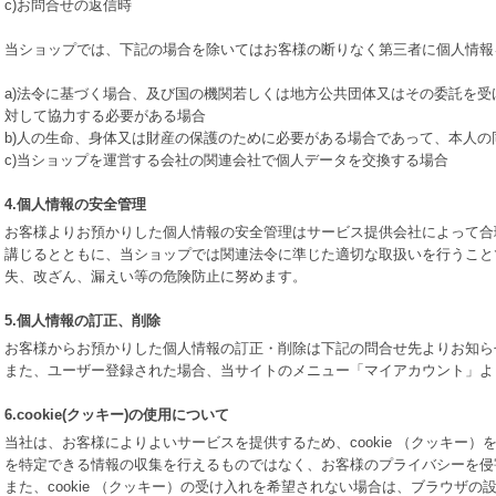
c)お問合せの返信時
当ショップでは、下記の場合を除いてはお客様の断りなく第三者に個人情報
a)法令に基づく場合、及び国の機関若しくは地方公共団体又はその委託を
対して協力する必要がある場合
b)人の生命、身体又は財産の保護のために必要がある場合であって、本人
c)当ショップを運営する会社の関連会社で個人データを交換する場合
4.個人情報の安全管理
お客様よりお預かりした個人情報の安全管理はサービス提供会社によって合
講じるとともに、当ショップでは関連法令に準じた適切な取扱いを行うこと
失、改ざん、漏えい等の危険防止に努めます。
5.個人情報の訂正、削除
お客様からお預かりした個人情報の訂正・削除は下記の問合せ先よりお知ら
また、ユーザー登録された場合、当サイトのメニュー「マイアカウント」よ
6.cookie(クッキー)の使用について
当社は、お客様によりよいサービスを提供するため、cookie （クッキー
を特定できる情報の収集を行えるものではなく、お客様のプライバシーを侵
また、cookie （クッキー）の受け入れを希望されない場合は、ブラウザ