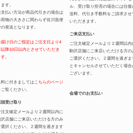
ります。
ル、受け取り拒否の場合には往復
お支払い方法が商品代引きの場合は
送料、代引き手数料をご請求させ
お荷物の大きさに関わらず佐川急便
いただきます。
での発送となります。
ご来店支払い
お届け日のご指定はご注文日より4
ご注文確定メールより２週間以内
日以降10日以内とさせていただき
駒沢店舗にご来店いただける方の
ます。
ご選択ください。２週間を過ぎま
とキャンセルさせていただく場合
ございます。
送料に付きましては
こちらのページ
をご覧ください。
会場でのお支払い
店頭受け取り
ご注文確定メールより２週間以内に
駒沢店舗にご来店いただける方のみ
ご選択ください、２週間を過ぎます