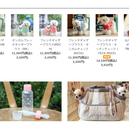
ャザ
ギンガムフレン
フレンチギャザ
フレンチギャザ
フレンチギャザ
お
HB
チギャザーブラ
ーブラウス(RDC
ーブラウス・ギ
ーブラウス・キ
ボ
ウス（MA）
H)
ンガムチェック
ッチンチェック (
7
税込1
11,300円(税込1
11,300円(税込1
(NVCK)
YECK,RDCK)
2,430円)
2,430円)
11,300円(税込1
14,100円(税込1
2,430円)
5,510円)