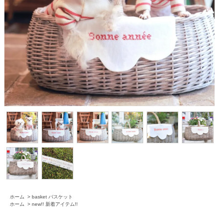
ホーム
>
basket バスケット
ホーム
>
new!! 新着アイテム!!