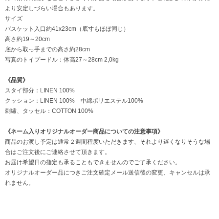
より安定しづらい場合もあります。
サイズ
バスケット入口約41x23cm（底寸もほぼ同じ）
高さ約19～20cm
底から取っ手までの高さ約28cm
写真のトイプードル：体高27～28cm 2,0kg
《品質》
スタイ部分：LINEN 100%
クッション：LINEN 100% 中綿ポリエステル100%
刺繍、タッセル：COTTON 100%
《ネーム入りオリジナルオーダー商品についての注意事項》
商品のお渡し予定は通常２週間程度いただきます、それより遅くなりそうな場
合はご注文後にご連絡させて頂きます。
お届け希望日の指定も承ることもできませんのでご了承ください。
オリジナルオーダー品につきご注文確定メール送信後の変更、キャンセルは承
れません。