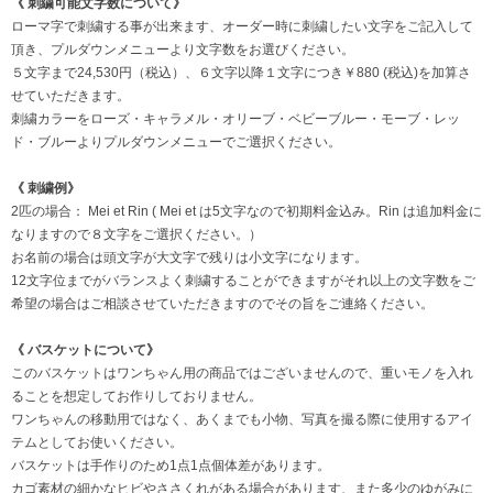
《 刺繍可能文字数について》
ローマ字で刺繍する事が出来ます、オーダー時に刺繍したい文字をご記入して
頂き、プルダウンメニューより文字数をお選びください。
５文字まで24,530円（税込）、６文字以降１文字につき￥880 (税込)を加算さ
せていただきます。
刺繍カラーをローズ・キャラメル・オリーブ・ベビーブルー・モーブ・レッ
ド・ブルーよりプルダウンメニューでご選択ください。
《 刺繍例》
2匹の場合： Mei et Rin ( Mei et は5文字なので初期料金込み。Rin は追加料金に
なりますので８文字をご選択ください。）
お名前の場合は頭文字が大文字で残りは小文字になります。
12文字位までがバランスよく刺繍することができますがそれ以上の文字数をご
希望の場合はご相談させていただきますのでその旨をご連絡ください。
《 バスケットについて》
このバスケットはワンちゃん用の商品ではございませんので、重いモノを入れ
ることを想定してお作りしておりません。
ワンちゃんの移動用ではなく、あくまでも小物、写真を撮る際に使用するアイ
テムとしてお使いください。
バスケットは手作りのため1点1点個体差があります。
カゴ素材の細かなヒビやささくれがある場合があります、また多少のゆがみに