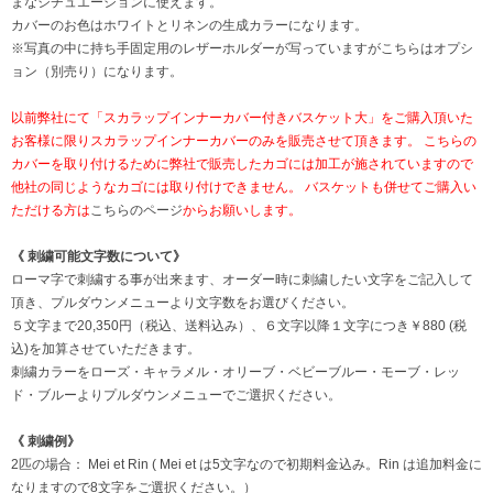
まなシチュエーションに使えます。
カバーのお色はホワイトとリネンの生成カラーになります。
※写真の中に持ち手固定用のレザーホルダーが写っていますがこちらはオプシ
ョン（別売り）になります。
以前弊社にて「スカラップインナーカバー付きバスケット大」をご購入頂いた
お客様に限りスカラップインナーカバーのみを販売させて頂きます。 こちらの
カバーを取り付けるために弊社で販売したカゴには加工が施されていますので
他社の同じようなカゴには取り付けできません。 バスケットも併せてご購入い
ただける方は
こちらのページ
からお願いします。
《 刺繍可能文字数について》
ローマ字で刺繍する事が出来ます、オーダー時に刺繍したい文字をご記入して
頂き、プルダウンメニューより文字数をお選びください。
５文字まで20,350円（税込、送料込み）、６文字以降１文字につき￥880 (税
込)を加算させていただきます。
刺繍カラーをローズ・キャラメル・オリーブ・ベビーブルー・モーブ・レッ
ド・ブルーよりプルダウンメニューでご選択ください。
《 刺繍例》
2匹の場合： Mei et Rin ( Mei et は5文字なので初期料金込み。Rin は追加料金に
なりますので8文字をご選択ください。）