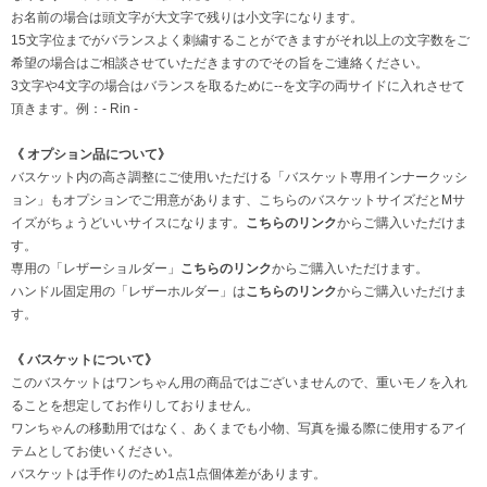
お名前の場合は頭文字が大文字で残りは小文字になります。
15文字位までがバランスよく刺繍することができますがそれ以上の文字数をご
希望の場合はご相談させていただきますのでその旨をご連絡ください。
3文字や4文字の場合はバランスを取るために--を文字の両サイドに入れさせて
頂きます。例：- Rin -
《 オプション品について》
バスケット内の高さ調整にご使用いただける「バスケット専用インナークッシ
ョン」もオプションでご用意があります、こちらのバスケットサイズだとMサ
イズがちょうどいいサイスになります。
こちらのリンク
からご購入いただけま
す。
専用の「レザーショルダー」
こちらのリンク
からご購入いただけます。
ハンドル固定用の「レザーホルダー」は
こちらのリンク
からご購入いただけま
す。
《 バスケットについて》
このバスケットはワンちゃん用の商品ではございませんので、重いモノを入れ
ることを想定してお作りしておりません。
ワンちゃんの移動用ではなく、あくまでも小物、写真を撮る際に使用するアイ
テムとしてお使いください。
バスケットは手作りのため1点1点個体差があります。