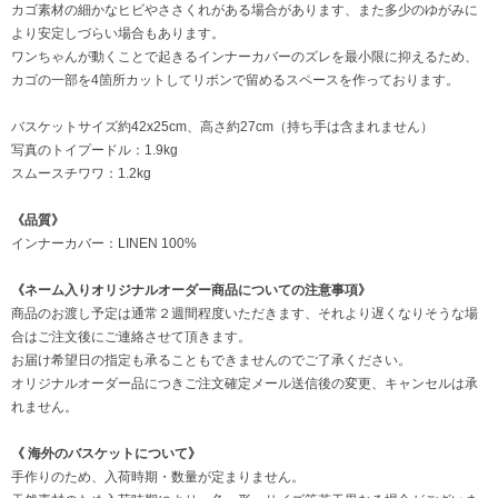
カゴ素材の細かなヒビやささくれがある場合があります、また多少のゆがみに
より安定しづらい場合もあります。
ワンちゃんが動くことで起きるインナーカバーのズレを最小限に抑えるため、
カゴの一部を4箇所カットしてリボンで留めるスペースを作っております。
バスケットサイズ約42x25cm、高さ約27cm（持ち手は含まれません）
写真のトイプードル：1.9kg
スムースチワワ：1.2kg
《品質》
インナーカバー：LINEN 100%
《ネーム入りオリジナルオーダー商品についての注意事項》
商品のお渡し予定は通常２週間程度いただきます、それより遅くなりそうな場
合はご注文後にご連絡させて頂きます。
お届け希望日の指定も承ることもできませんのでご了承ください。
オリジナルオーダー品につきご注文確定メール送信後の変更、キャンセルは承
れません。
《 海外のバスケットについて》
手作りのため、入荷時期・数量が定まりません。