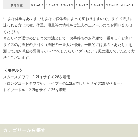
参考体重
0.8〜1.2
1.2〜1.7
1.7〜2.3
2.2〜2.7
2.7〜3.7
3.7〜4.5
4.4〜5.3
※ 参考体重はあくまでも参考で個体差によって変わりますので、サイズ選択に
迷われる方は犬種、体重、毛量等の情報をご記入の上メールにてお問い合わせ
ください。
またサイズ選びのひとつの方法として、お手持ちのお洋服で一番ちょうど良い
サイズのお洋服の胴回り（洋服の一番太い部分。一般的には脇の下あたり）を
測って頂き洋服の胴回りが37cmでしたらサイズ38という風に選んでいただく方
法もございます。
《 モデル 》
スムースチワワ 1.2kg サイズ 26を着用
（ロングコートチワワや、トイプーの1.2kgでしたらサイズ29がベター）
トイプードル 2.3kg サイズ 35を着用
カテゴリーから探す