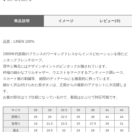
商品説明
イメージ
レビュー(0)
品質：LINEN 100%
1900年代前期のフランスのワーキングドレスからインスピれーションを得たピ
ンタックフレンチローブ。
背中と胸元にはデザインポイントのピンタックが施されています。
衿端の細かなフリルギャザー、ウエストをマークするアンティーク調レース、
スカート裾の刺繍等、 細部のディテールにも徹底的に拘っています。
細かく沢山付けられた前ボタンは、正面からの撮影のアクセントに大活躍しま
す。
お腹の部分はリブ仕様になっているので、着脱はかぶりで対応可能です。
サイズ
26
29
32.5
35
38
41
44
胴周り
26
29
32.5
35
38
41
44
首周り
19
21.5
23.5
25
27.5
29
31
着丈
18
19.5
22
24
26
28
30