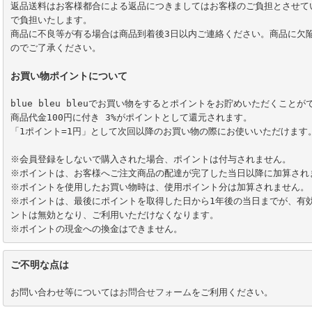
返品送料はお客様都合による返品につきましてはお客様のご負担とさせて
で負担いたします。

商品に不良等が有る場合は商品到着後3日以内ご連絡ください。商品に欠
のでご了承ください。 

お買い物ポイントについて
blue bleu bleuでお買い物をするとポイントをお貯めいただくことがで
商品代金100円に付き 3%がポイントとして還元されます。

「1ポイント=1円」として次回以降のお買い物の際にお使いいただけます。
※会員登録をしないで購入された場合、ポイントは付与されません。

※ポイントは、お客様へご注文商品の配達が完了した当日以降に加算されま
※ポイントを使用したお買い物時は、使用ポイント分は加算されません。

※ポイントは、最後にポイントを取得した日から1年後の当日までが、有
ントは無効となり、ご利用いただけなくなります。

※ポイントの現金への換金はできません。
ご不明な点は
お問い合わせ等については
お問合せフォーム