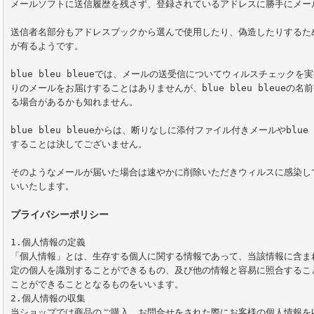
メールソフトに送信履歴を残さず、登録されているアドレスに勝手にメー
送信者名部分もアドレスブックから選んで使用したり、偽造したりするた
が有るようです。

blue bleu bleueでは、メールの送受信についてウィルスチェック
りのメールをお届けすることはありませんが、blue bleu bleueの
る場合があるかも知れません。

blue bleu bleueからは、断りなしに添付ファイル付きメールやblue
することは決してございません。

そのようなメールが届いた場合は速やかに削除いただきウィルスに感染し
いいたします。

プライバシーポリシー
1.個人情報の定義

「個人情報」とは、生存する個人に関する情報であって、当該情報に含ま
定の個人を識別することができるもの、及び他の情報と容易に照合するこ
ことができることとなるものをいいます。

2.個人情報の収集

当ショップでは商品のご購入、お問合せをされた際にお客様の個人情報を収