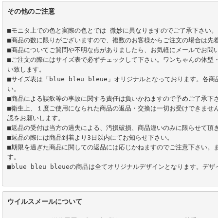
その他のご注意
■モニタ上での色と実際の色とでは 微妙に異なりますのでご了承下さい。

■商品の数に限りがございますので、複数のお客様からご注文の場合は先着
■商品についてご質問や不明な点がありましたら、お気軽にメールでお問い
■ご注文の際にはサイズ表で必ずチェックして下さい。ワンちゃんの体型
い致します。

■サイズ表は「blue bleu bleue」オリジナルとなっております。
い。

■商品による誤飲等の事故に関する責任は負いかねますので予めご了承下さ
■衛生上、１度ご使用になられた商品の返品・交換は一切お受けできませ
認をお願いします。

■返品の受付は当方の過失による、汚損破損、商品違いのみに限らせて頂き
■返品の際には商品到着より3日以内にてお知らせ下さい。

■期限を過ぎた商品に関しての返品には応じかねますのでご注意下さい。
す。

■blue bleu bleueの商品は全てオリジナルデザインとなります。デ
ウイルスメールについて