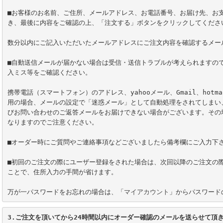
■お客様のお名前、ご住所、メールアドレス、お電話番号、お届け先、お
き、最後に内容をご確認の上、「注文する」ボタンをクリックしてください
数分以内にご記入いただいたメールアドレスにご注文内容を確認するメール
■自動送信メールが届かない場合は受信・送信トラブルが考えられますの
入ミス等をご確認ください。

携帯電話（スマートフォン）のアドレス、yahooメール、Gmail、hotm
用の場合、メールの設定で「迷惑メール」として自動処理をされてしまい、blu
びお問い合わせのご返答メールをお届けできない場合がございます。その
なりますのでご注意ください。

■オーダー時にご質問やご連絡事項などございましたら備考欄にご入力下さ
■初回のご注文の際にユーザー登録をされた場合は、次回以降のご注文の
ことで、住所入力の手間が省けます。

万が一パスワードをお忘れの場合は、「
マイアカウント
」からパスワード
3.ご注文を頂いてから24時間以内にオーダー確認のメールを送らせて頂